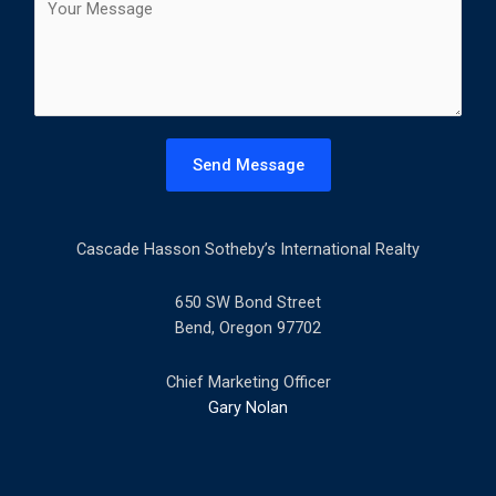
t
o
l
m
*
m
e
n
t
Send Message
o
r
M
Cascade Hasson Sotheby’s International Realty
e
s
s
650 SW Bond Street
a
Bend, Oregon 97702
g
e
Chief Marketing Officer
*
Gary Nolan