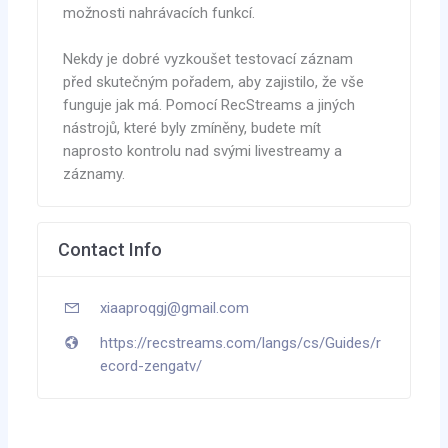
možnosti nahrávacích funkcí.
Nekdy je dobré vyzkoušet testovací záznam
před skutečným pořadem, aby zajistilo, že vše
funguje jak má. Pomocí RecStreams a jiných
nástrojů, které byly zmíněny, budete mít
naprosto kontrolu nad svými livestreamy a
záznamy.
Contact Info
xiaaproqgj@gmail.com
https://recstreams.com/langs/cs/Guides/r
ecord-zengatv/