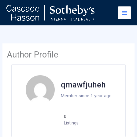
Skip
to
content
Author Profile
qmawfjuheh
Member since 1 year ago
0
Listings