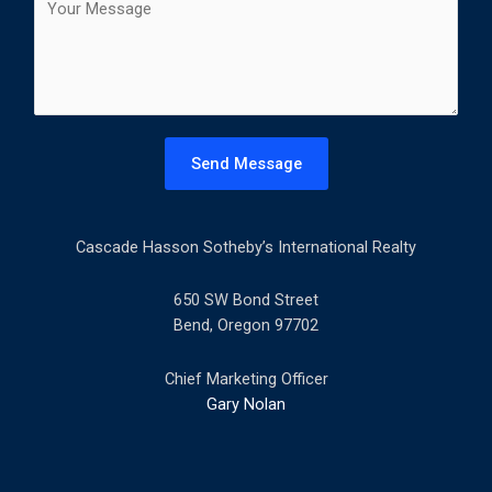
t
o
l
m
*
m
e
n
t
Send Message
o
r
M
Cascade Hasson Sotheby’s International Realty
e
s
s
650 SW Bond Street
a
Bend, Oregon 97702
g
e
Chief Marketing Officer
*
Gary Nolan