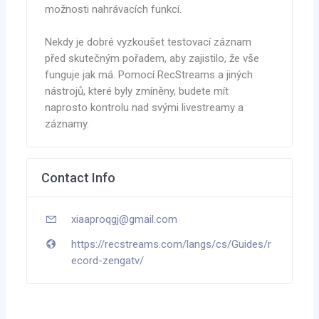
možnosti nahrávacích funkcí.
Nekdy je dobré vyzkoušet testovací záznam
před skutečným pořadem, aby zajistilo, že vše
funguje jak má. Pomocí RecStreams a jiných
nástrojů, které byly zmíněny, budete mít
naprosto kontrolu nad svými livestreamy a
záznamy.
Contact Info
xiaaproqgj@gmail.com
https://recstreams.com/langs/cs/Guides/r
ecord-zengatv/