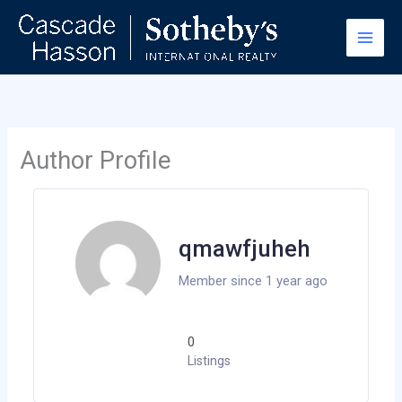
Skip
to
content
Author Profile
qmawfjuheh
Member since 1 year ago
0
Listings