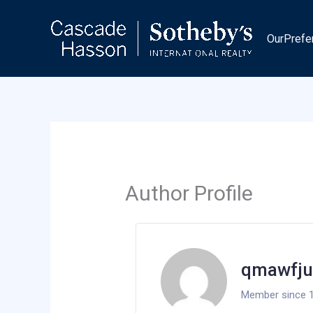
Skip
to
OurPrefe
content
Author Profile
qmawfju
Member since 1