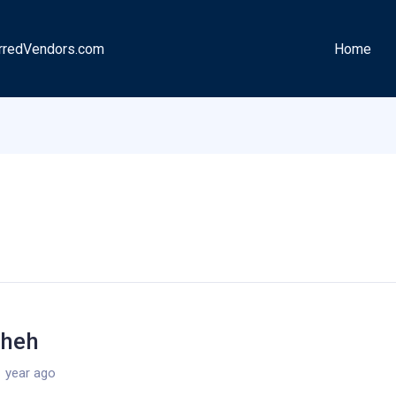
rredVendors.com
Home
heh
 year ago