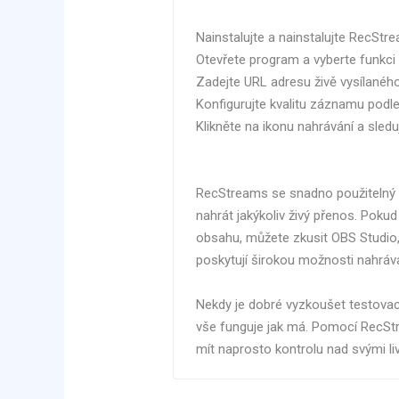
Nainstalujte a nainstalujte RecStr
Otevřete program a vyberte funkc
Zadejte URL adresu živě vysílaného
Konfigurujte kvalitu záznamu podle
Klikněte na ikonu nahrávání a sledu
RecStreams se snadno použitelný 
nahrát jakýkoliv živý přenos. Pokud
obsahu, můžete zkusit OBS Studio,
poskytují širokou možnosti nahráva
Nekdy je dobré vyzkoušet testovac
vše funguje jak má. Pomocí RecStre
mít naprosto kontrolu nad svými l