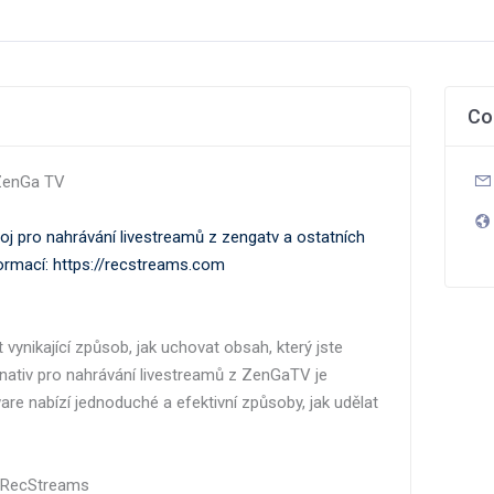
Co
 ZenGa TV
oj pro nahrávání livestreamů z zengatv a ostatních
formací: https://recstreams.com
vynikající způsob, jak uchovat obsah, který jste
ernativ pro nahrávání livestreamů z ZenGaTV je
e nabízí jednoduché a efektivní způsoby, jak udělat
 s RecStreams