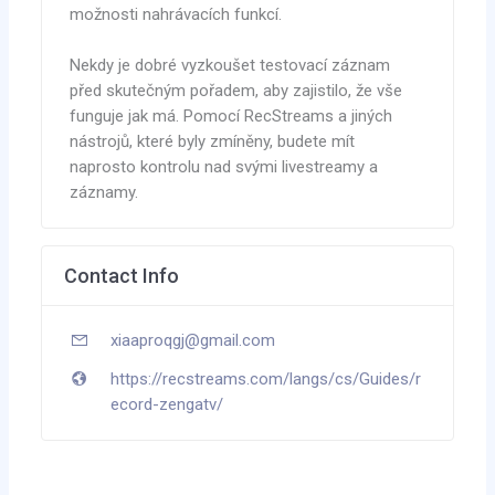
možnosti nahrávacích funkcí.
Nekdy je dobré vyzkoušet testovací záznam
před skutečným pořadem, aby zajistilo, že vše
funguje jak má. Pomocí RecStreams a jiných
nástrojů, které byly zmíněny, budete mít
naprosto kontrolu nad svými livestreamy a
záznamy.
Contact Info
xiaaproqgj@gmail.com
https://recstreams.com/langs/cs/Guides/r
ecord-zengatv/