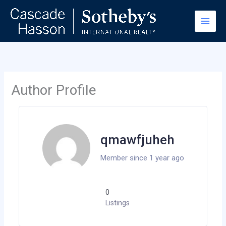
Skip
to
content
Author Profile
qmawfjuheh
Member since 1 year ago
0
Listings