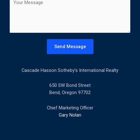
t
o
l
m
*
m
e
n
t
Send Message
o
r
M
Cascade Hasson Sotheby’s International Realty
e
s
s
650 SW Bond Street
a
Bend, Oregon 97702
g
e
Chief Marketing Officer
*
Gary Nolan