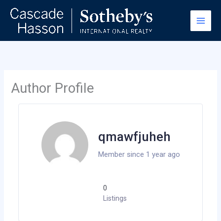
Skip
to
content
Author Profile
qmawfjuheh
Member since 1 year ago
0
Listings