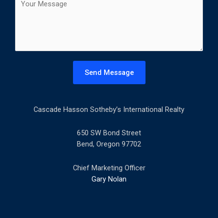
t
o
l
m
*
m
e
n
t
Send Message
o
r
M
Cascade Hasson Sotheby’s International Realty
e
s
s
650 SW Bond Street
a
Bend, Oregon 97702
g
e
Chief Marketing Officer
*
Gary Nolan