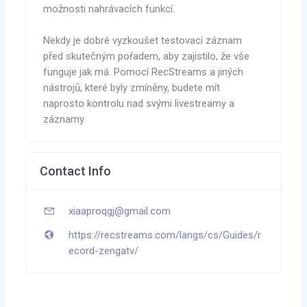
možnosti nahrávacích funkcí.
Nekdy je dobré vyzkoušet testovací záznam
před skutečným pořadem, aby zajistilo, že vše
funguje jak má. Pomocí RecStreams a jiných
nástrojů, které byly zmíněny, budete mít
naprosto kontrolu nad svými livestreamy a
záznamy.
Contact Info
xiaaproqgj@gmail.com
https://recstreams.com/langs/cs/Guides/r
ecord-zengatv/