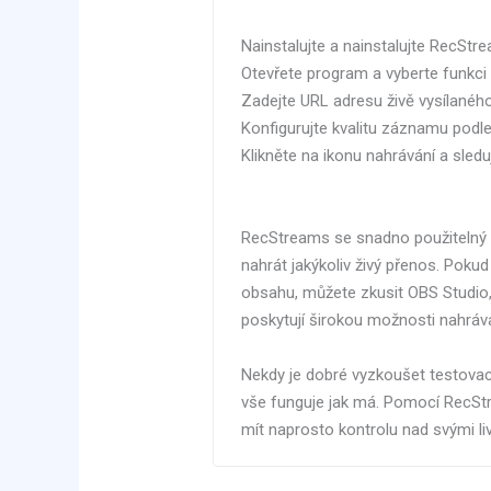
Nainstalujte a nainstalujte RecStr
Otevřete program a vyberte funkc
Zadejte URL adresu živě vysílaného
Konfigurujte kvalitu záznamu podle
Klikněte na ikonu nahrávání a sledu
RecStreams se snadno použitelný 
nahrát jakýkoliv živý přenos. Pokud
obsahu, můžete zkusit OBS Studio,
poskytují širokou možnosti nahráva
Nekdy je dobré vyzkoušet testovac
vše funguje jak má. Pomocí RecStre
mít naprosto kontrolu nad svými l