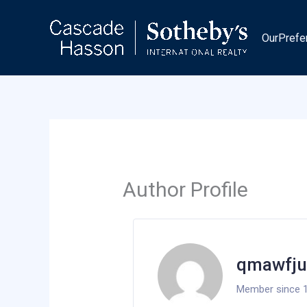
Skip
to
OurPrefe
content
Author Profile
qmawfju
Member since 1