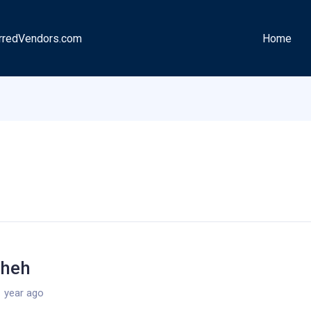
rredVendors.com
Home
heh
 year ago