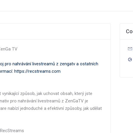
Co
 ZenGa TV
oj pro nahrávání livestreamů z zengatv a ostatních
formací: https://recstreams.com
vynikající způsob, jak uchovat obsah, který jste
ernativ pro nahrávání livestreamů z ZenGaTV je
e nabízí jednoduché a efektivní způsoby, jak udělat
 s RecStreams