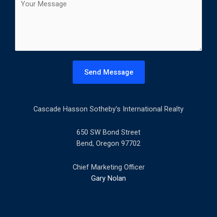
t
o
l
m
*
m
e
n
t
Send Message
o
r
M
Cascade Hasson Sotheby’s International Realty
e
s
s
650 SW Bond Street
a
Bend, Oregon 97702
g
e
Chief Marketing Officer
*
Gary Nolan