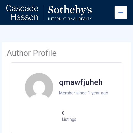
Skip
to
content
Author Profile
qmawfjuheh
Member since 1 year ago
0
Listings