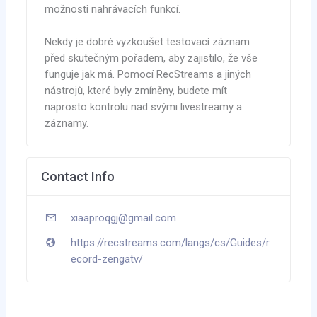
možnosti nahrávacích funkcí.
Nekdy je dobré vyzkoušet testovací záznam
před skutečným pořadem, aby zajistilo, že vše
funguje jak má. Pomocí RecStreams a jiných
nástrojů, které byly zmíněny, budete mít
naprosto kontrolu nad svými livestreamy a
záznamy.
Contact Info
xiaaproqgj@gmail.com
https://recstreams.com/langs/cs/Guides/r
ecord-zengatv/