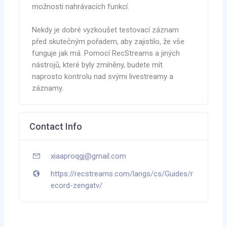
možnosti nahrávacích funkcí.
Nekdy je dobré vyzkoušet testovací záznam
před skutečným pořadem, aby zajistilo, že vše
funguje jak má. Pomocí RecStreams a jiných
nástrojů, které byly zmíněny, budete mít
naprosto kontrolu nad svými livestreamy a
záznamy.
Contact Info
xiaaproqgj@gmail.com
https://recstreams.com/langs/cs/Guides/r
ecord-zengatv/