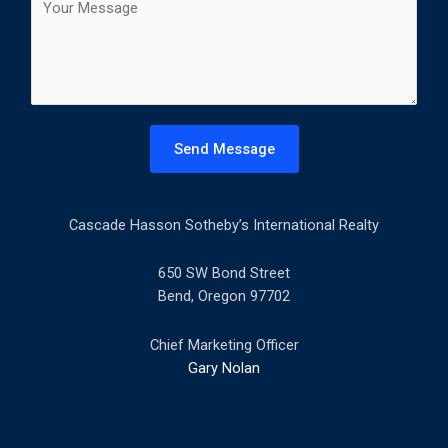
t
o
l
m
*
m
e
n
t
Send Message
o
r
M
Cascade Hasson Sotheby’s International Realty
e
s
s
650 SW Bond Street
a
Bend, Oregon 97702
g
e
Chief Marketing Officer
*
Gary Nolan