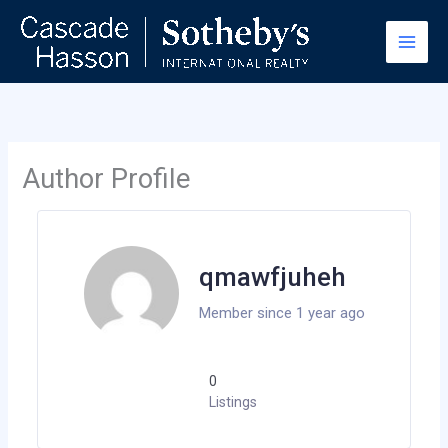
Skip
to
content
Author Profile
qmawfjuheh
Member since 1 year ago
0
Listings