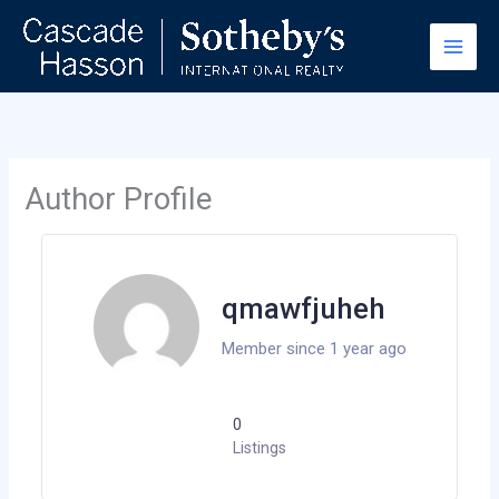
Skip
to
content
Author Profile
qmawfjuheh
Member since 1 year ago
0
Listings