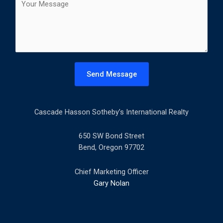
t
o
l
m
*
m
e
n
t
Send Message
o
r
M
Cascade Hasson Sotheby’s International Realty
e
s
s
650 SW Bond Street
a
Bend, Oregon 97702
g
e
Chief Marketing Officer
*
Gary Nolan