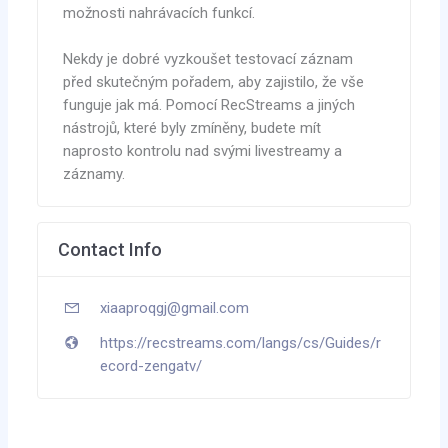
možnosti nahrávacích funkcí.
Nekdy je dobré vyzkoušet testovací záznam
před skutečným pořadem, aby zajistilo, že vše
funguje jak má. Pomocí RecStreams a jiných
nástrojů, které byly zmíněny, budete mít
naprosto kontrolu nad svými livestreamy a
záznamy.
Contact Info
xiaaproqgj@gmail.com
https://recstreams.com/langs/cs/Guides/r
ecord-zengatv/