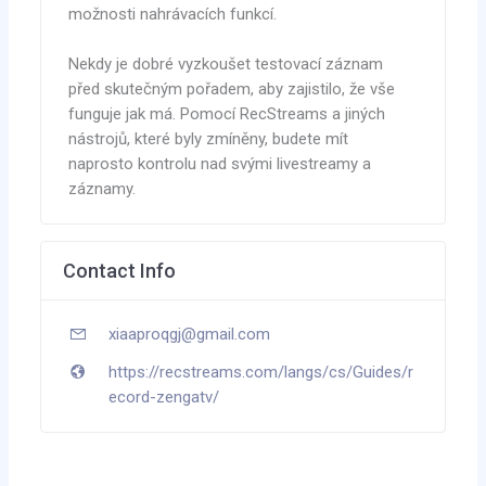
možnosti nahrávacích funkcí.
Nekdy je dobré vyzkoušet testovací záznam
před skutečným pořadem, aby zajistilo, že vše
funguje jak má. Pomocí RecStreams a jiných
nástrojů, které byly zmíněny, budete mít
naprosto kontrolu nad svými livestreamy a
záznamy.
Contact Info
xiaaproqgj@gmail.com
https://recstreams.com/langs/cs/Guides/r
ecord-zengatv/