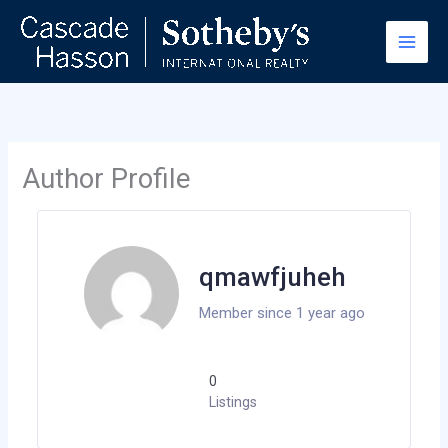
Skip
to
content
Author Profile
qmawfjuheh
Member since 1 year ago
0
Listings