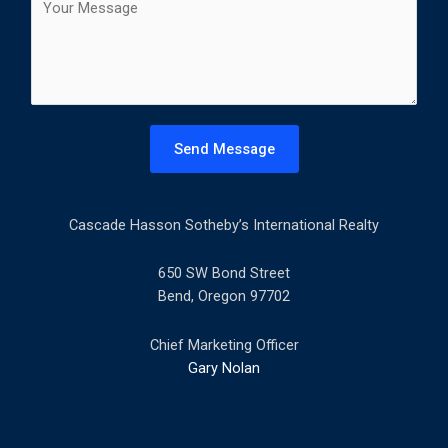
t
o
l
m
*
m
e
n
t
Send Message
o
r
M
Cascade Hasson Sotheby’s International Realty
e
s
s
650 SW Bond Street
a
Bend, Oregon 97702
g
e
Chief Marketing Officer
*
Gary Nolan