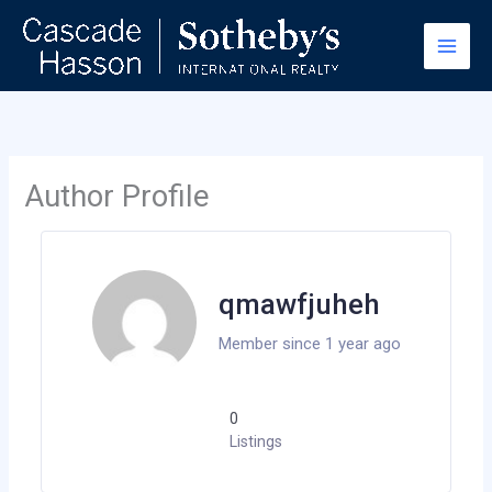
Skip
to
content
Author Profile
qmawfjuheh
Member since 1 year ago
0
Listings