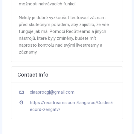
možnosti nahrávacích funkcí.
Nekdy je dobré vyzkoušet testovací záznam
před skutečným pořadem, aby zajistilo, že vše
funguje jak má. Pomocí RecStreams a jiných
nástrojů, které byly zmíněny, budete mít
naprosto kontrolu nad svými livestreamy a
záznamy.
Contact Info
xiaaproqgj@gmail.com
https://recstreams.com/langs/cs/Guides/r
ecord-zengatv/