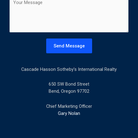
t
o
l
m
*
m
e
n
t
Send Message
o
r
M
Cascade Hasson Sotheby’s International Realty
e
s
s
650 SW Bond Street
a
Bend, Oregon 97702
g
e
Chief Marketing Officer
*
Gary Nolan