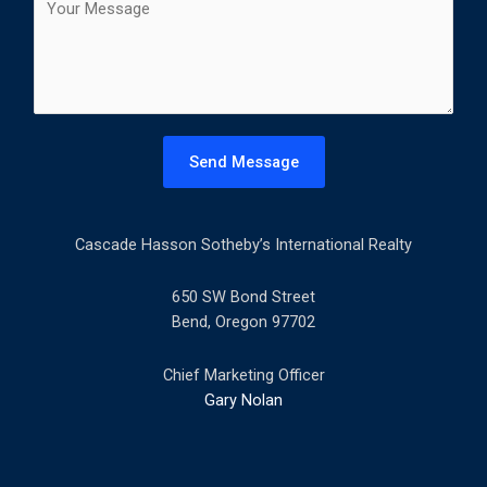
t
o
l
m
*
m
e
n
t
Send Message
o
r
M
Cascade Hasson Sotheby’s International Realty
e
s
s
650 SW Bond Street
a
Bend, Oregon 97702
g
e
Chief Marketing Officer
*
Gary Nolan