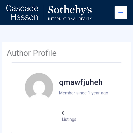
Skip
to
content
Author Profile
qmawfjuheh
Member since 1 year ago
0
Listings