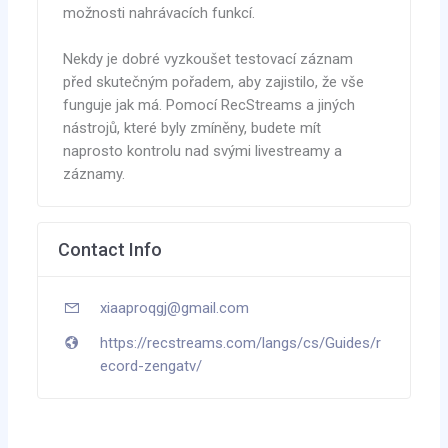
možnosti nahrávacích funkcí.
Nekdy je dobré vyzkoušet testovací záznam
před skutečným pořadem, aby zajistilo, že vše
funguje jak má. Pomocí RecStreams a jiných
nástrojů, které byly zmíněny, budete mít
naprosto kontrolu nad svými livestreamy a
záznamy.
Contact Info
xiaaproqgj@gmail.com
https://recstreams.com/langs/cs/Guides/r
ecord-zengatv/