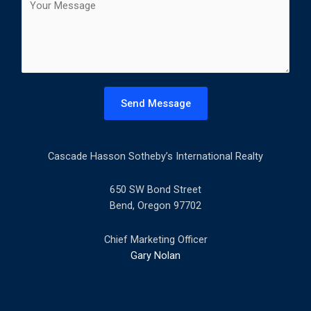
t
o
l
m
*
m
e
n
t
Send Message
o
r
M
Cascade Hasson Sotheby’s International Realty
e
s
s
650 SW Bond Street
a
Bend, Oregon 97702
g
e
Chief Marketing Officer
*
Gary Nolan