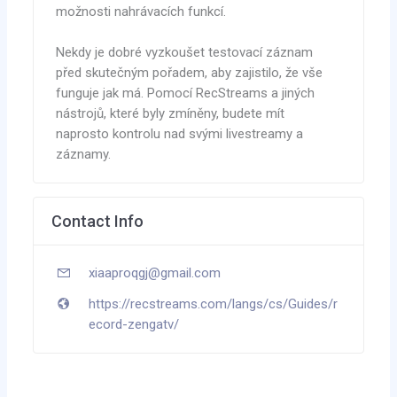
možnosti nahrávacích funkcí.
Nekdy je dobré vyzkoušet testovací záznam
před skutečným pořadem, aby zajistilo, že vše
funguje jak má. Pomocí RecStreams a jiných
nástrojů, které byly zmíněny, budete mít
naprosto kontrolu nad svými livestreamy a
záznamy.
Contact Info
xiaaproqgj@gmail.com
https://recstreams.com/langs/cs/Guides/r
ecord-zengatv/