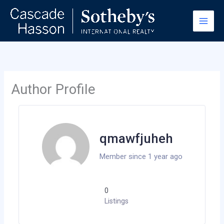
Skip
to
content
Author Profile
qmawfjuheh
Member since 1 year ago
0
Listings