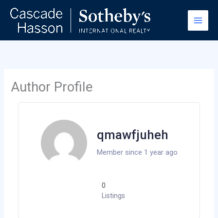
Skip
to
content
Author Profile
qmawfjuheh
Member since 1 year ago
0
Listings