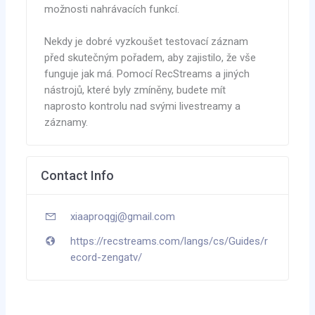
možnosti nahrávacích funkcí.
Nekdy je dobré vyzkoušet testovací záznam
před skutečným pořadem, aby zajistilo, že vše
funguje jak má. Pomocí RecStreams a jiných
nástrojů, které byly zmíněny, budete mít
naprosto kontrolu nad svými livestreamy a
záznamy.
Contact Info
xiaaproqgj@gmail.com
https://recstreams.com/langs/cs/Guides/r
ecord-zengatv/