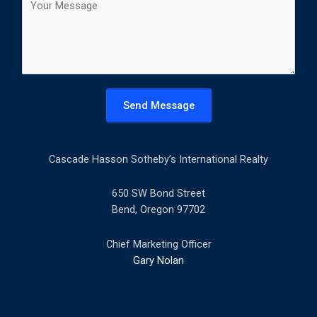
t
o
l
m
*
m
e
n
t
Send Message
o
r
M
Cascade Hasson Sotheby’s International Realty
e
s
s
650 SW Bond Street
a
Bend, Oregon 97702
g
e
Chief Marketing Officer
*
Gary Nolan