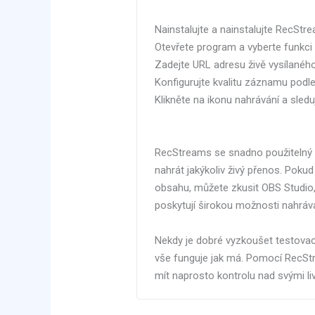
Nainstalujte a nainstalujte RecStr
Otevřete program a vyberte funkc
Zadejte URL adresu živě vysílaného
Konfigurujte kvalitu záznamu podle
Klikněte na ikonu nahrávání a sledu
RecStreams se snadno použitelný 
nahrát jakýkoliv živý přenos. Pokud
obsahu, můžete zkusit OBS Studio,
poskytují širokou možnosti nahráva
Nekdy je dobré vyzkoušet testovac
vše funguje jak má. Pomocí RecStre
mít naprosto kontrolu nad svými l