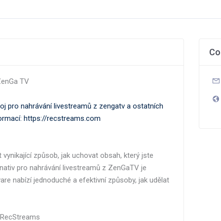
Co
 ZenGa TV
oj pro nahrávání livestreamů z zengatv a ostatních
formací: https://recstreams.com
vynikající způsob, jak uchovat obsah, který jste
ernativ pro nahrávání livestreamů z ZenGaTV je
e nabízí jednoduché a efektivní způsoby, jak udělat
 s RecStreams