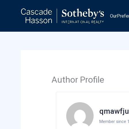
Skip
to
OurPrefe
content
Author Profile
qmawfju
Member since 1