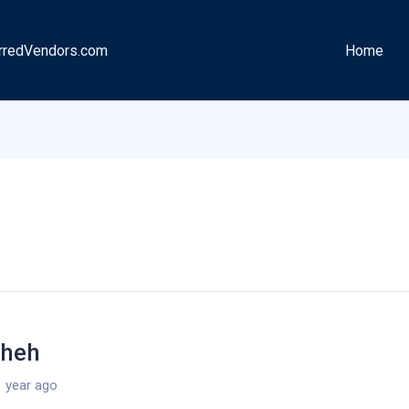
rredVendors.com
Home
heh
 year ago