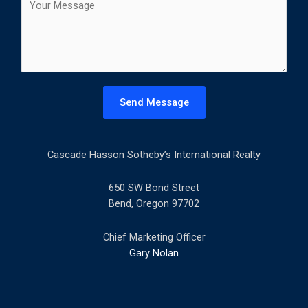
t
o
l
m
*
m
e
n
t
Send Message
o
r
M
Cascade Hasson Sotheby’s International Realty
e
s
s
650 SW Bond Street
a
Bend, Oregon 97702
g
e
Chief Marketing Officer
*
Gary Nolan