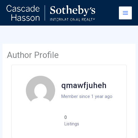
Skip
to
content
Author Profile
qmawfjuheh
Member since 1 year ago
0
Listings