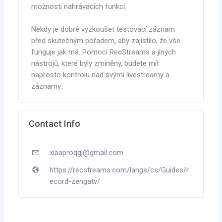
možnosti nahrávacích funkcí.
Nekdy je dobré vyzkoušet testovací záznam
před skutečným pořadem, aby zajistilo, že vše
funguje jak má. Pomocí RecStreams a jiných
nástrojů, které byly zmíněny, budete mít
naprosto kontrolu nad svými livestreamy a
záznamy.
Contact Info
xiaaproqgj@gmail.com
https://recstreams.com/langs/cs/Guides/r
ecord-zengatv/