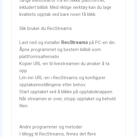
fange livestreams fra en rekke plattformer,
inkludert bilibili. Med riktige verktøy kan du lage
kvalitets opptak ved bare noen få klikk.
Slik bruker du RecStreams
Last ned og installer
RecStreams
på PC-en din.
Åpne programmet og bestem bilibili som
plattformsalternativ.
Kopier URL-en til livestreamen du ønsker å ta
opp.
Lim inn URL-en i RecStreams og konfigurer
opptaksinnstillingene etter behov.
Start opptaket ved å klikke på opptaksknappen.
Når streamen er over, stopp opptaket og behold
filen.
Andre programmer og metoder
I tillegg til RecStreams, finnes det flere