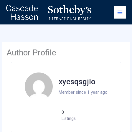
Skip
to
content
Author Profile
xycsqsgjlo
Member since 1 year ago
0
Listings