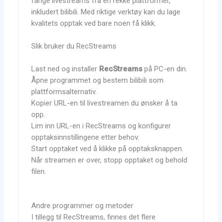
fange livestreams fra en rekke plattformer,
inkludert bilibili. Med riktige verktøy kan du lage
kvalitets opptak ved bare noen få klikk.
Slik bruker du RecStreams
Last ned og installer
RecStreams
på PC-en din.
Åpne programmet og bestem bilibili som
plattformsalternativ.
Kopier URL-en til livestreamen du ønsker å ta
opp.
Lim inn URL-en i RecStreams og konfigurer
opptaksinnstillingene etter behov.
Start opptaket ved å klikke på opptaksknappen.
Når streamen er over, stopp opptaket og behold
filen.
Andre programmer og metoder
I tillegg til RecStreams, finnes det flere