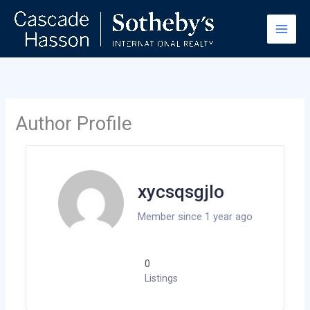
Skip
to
content
Author Profile
xycsqsgjlo
Member since 1 year ago
0
Listings