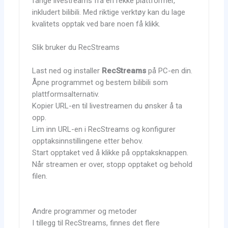
fange livestreams fra en rekke plattformer,
inkludert bilibili. Med riktige verktøy kan du lage
kvalitets opptak ved bare noen få klikk.
Slik bruker du RecStreams
Last ned og installer
RecStreams
på PC-en din.
Åpne programmet og bestem bilibili som
plattformsalternativ.
Kopier URL-en til livestreamen du ønsker å ta
opp.
Lim inn URL-en i RecStreams og konfigurer
opptaksinnstillingene etter behov.
Start opptaket ved å klikke på opptaksknappen.
Når streamen er over, stopp opptaket og behold
filen.
Andre programmer og metoder
I tillegg til RecStreams, finnes det flere