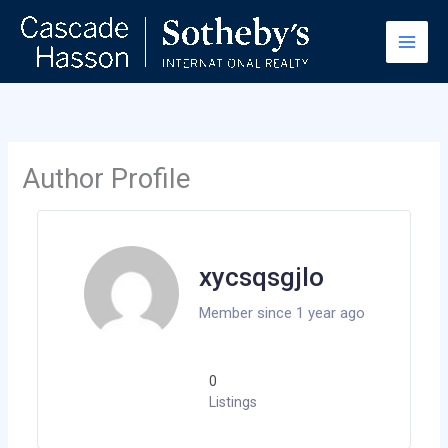
Skip
to
content
Author Profile
xycsqsgjlo
Member since 1 year ago
0
Listings